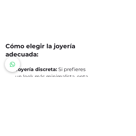
Cómo elegir la joyería 
adecuada:
Joyería discreta:
 Si prefieres 
un look más minimalista, opta 
por 
anillos finos
, 
cadenas 
delgadas
 o 
aretes pequeños
. 
Estas piezas son perfectas para 
el día a día y le añaden un 
toque de elegancia sin ser 
demasiado llamativas.
Joyería llamativa:
 Si lo que 
quieres es que la joyería sea el 