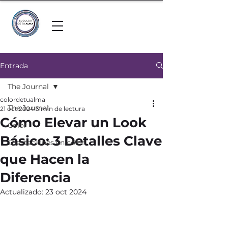
Entrada
The Journal
colordetualma
The Journal
21 oct 2024
3 min de lectura
Cómo Elevar un Look
Color
Básico: 3 Detalles Clave
12 estaciones en color
que Hacen la
Diferencia
Actualizado:
23 oct 2024