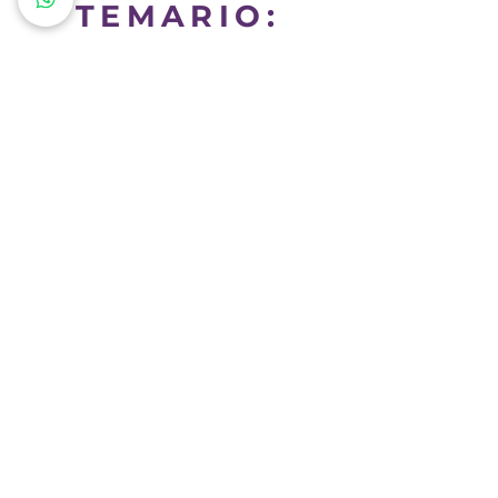
TEMARIO:
Orden y limpieza IMPECABLE.
Atención personalizada.
Presentación de las comidas.
Aromas.
Hospitalidad.
Atención a los detalles.
El control de la iluminación.
Servicio eficiente.
Organización.
Espacios de descanso y
relajación.