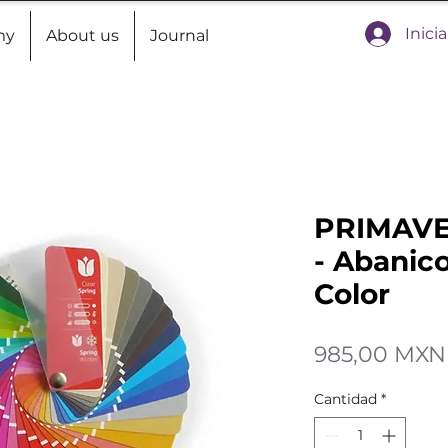
Inici
my
About us
Journal
PRIMAVE
- Abanico
Color
985,00 MXN
Cantidad
*