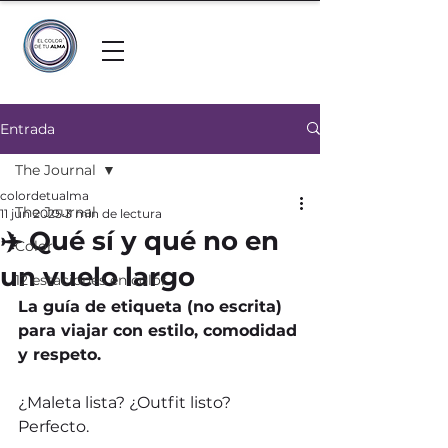
Entrada
The Journal
colordetualma
The Journal
11 jun 2025
3 min de lectura
✈️ Qué sí y qué no en
Color
un vuelo largo
12 estaciones en color
La guía de etiqueta (no escrita) 
para viajar con estilo, comodidad 
y respeto.
¿Maleta lista? ¿Outfit listo? 
Perfecto.