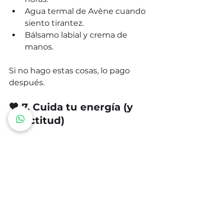
Agua termal de Avène cuando 
siento tirantez.
Bálsamo labial y crema de 
manos.
Si no hago estas cosas, lo pago 
después.
🧡 7. Cuida tu energía (y 
tu actitud)
Viajar puede ser estresante, pero 
tu elegancia también se nota en 
cómo manejas el cansancio y los 
imprevistos.
Sé 
amable
 con la tripulación, 
sonríe a tu vecino, y si puedes, 