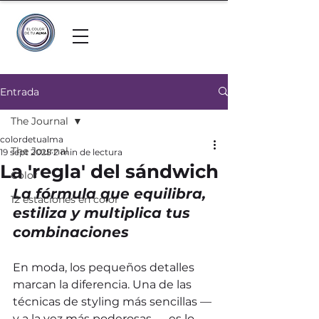
Entrada
The Journal
colordetualma
The Journal
19 sept 2025
2 min de lectura
La 'regla' del sándwich
Color
La fórmula que equilibra, 
12 estaciones en color
estiliza y multiplica tus 
combinaciones
En moda, los pequeños detalles 
marcan la diferencia. Una de las 
técnicas de styling más sencillas — 
y a la vez más poderosas — es lo 