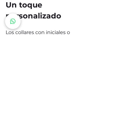
Un toque 
personalizado
Los collares con iniciales o 
nombres son un clásico de la 
joyería minimalista que nunca 
pasa de moda. Esta temporada se 
destacan por su toque personal y 
significativo, siendo ideales tanto 
para el uso diario como para 
ocasiones especiales. Además, su 
estilo sencillo hace que se puedan 
llevar en capas o combinados con 
otras piezas sin sobrecargar el look.