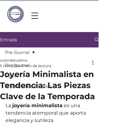
Entrada
The Journal
colordetualma
The Journal
5 nov 2024
3 min de lectura
Joyería Minimalista en
Color
Tendencia: Las Piezas
12 estaciones en color
Clave de la Temporada
La 
joyería minimalista
 es una 
tendencia atemporal que aporta 
elegancia y sutileza 