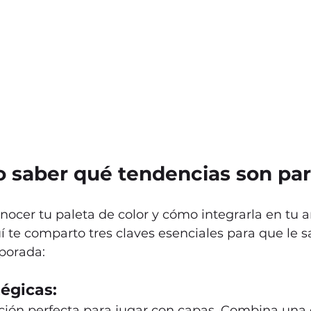
 saber qué tendencias son par
onocer tu paleta de color y cómo integrarla en tu 
í te comparto tres claves esenciales para que le 
porada:
tégicas:
tación perfecta para jugar con capas. Combina una