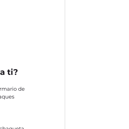
a ti?
armario de 
saques 
 chaqueta 