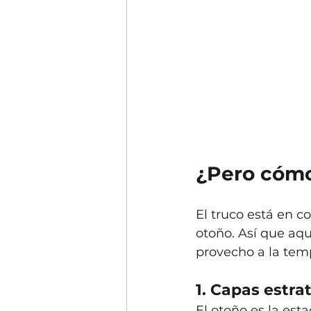
¿Pero cómo
El truco está en c
otoño. Así que aqu
provecho a la tem
1. Capas estra
El otoño es la es