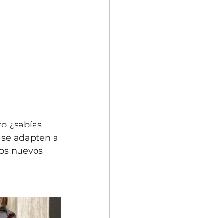
ro ¿sabías 
 se adapten a 
los nuevos 