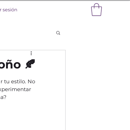
ar sesión
oño 🍂
 tu estilo. No 
xperimentar 
na?