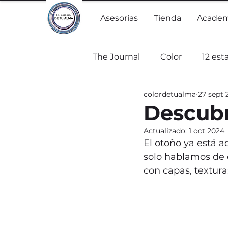
Asesorías
Tienda
Acade
The Journal
Color
12 est
colordetualma
27 sept 
Descubr
Actualizado:
1 oct 2024
El otoño ya está aq
solo hablamos de 
con capas, textura