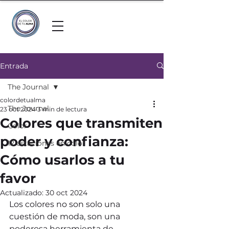
Entrada
The Journal
colordetualma
The Journal
23 oct 2024
3 min de lectura
Colores que transmiten
Color
poder y confianza:
12 estaciones en color
Cómo usarlos a tu
favor
Actualizado:
30 oct 2024
Los colores no son solo una 
cuestión de moda, son una 
poderosa herramienta de 