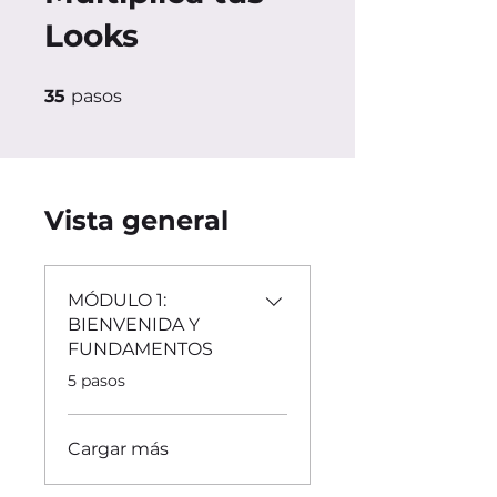
Looks
35 pasos
35
pasos
Vista general
MÓDULO 1:
BIENVENIDA Y
FUNDAMENTOS
.
5 pasos
Cargar más