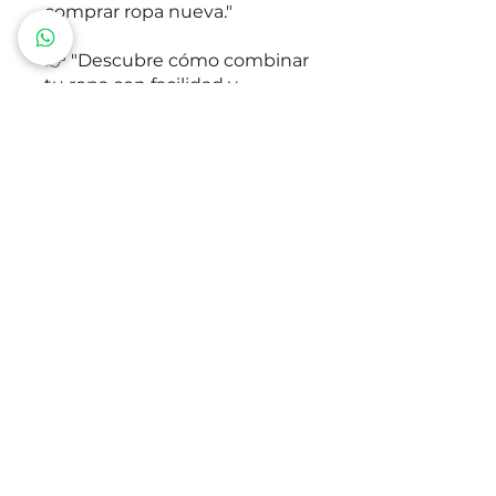
comprar ropa nueva."
👉 "Descubre cómo combinar
tu ropa con facilidad y
construir un guardarropa
funcional y versátil, diseñado
para que vestir sea más fácil
cada mañana."
👉 "Aprenderás qué básicos
de moda para mujer
realmente necesitas y cómo
hacer que cada prenda en tu
clóset tenga un propósito."
👉 "Este curso te enseñará
cómo vestir bien con poca
ropa, creando múltiples looks
con las piezas adecuadas."